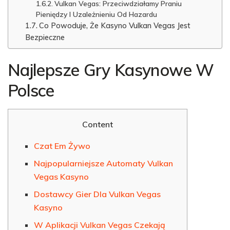
Vulkan Vegas: Przeciwdziałamy Praniu
Pieniędzy I Uzależnieniu Od Hazardu
Co Powoduje, Że Kasyno Vulkan Vegas Jest
Bezpieczne
Najlepsze Gry Kasynowe W
Polsce
Content
Czat Em Żywo
Najpopularniejsze Automaty Vulkan
Vegas Kasyno
Dostawcy Gier Dla Vulkan Vegas
Kasyno
W Aplikacji Vulkan Vegas Czekają