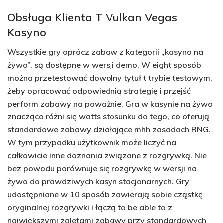
Obsługa Klienta T Vulkan Vegas
Kasyno
Wszystkie gry oprócz zabaw z kategorii „kasyno na
żywo”, są dostępne w wersji demo. W eight sposób
można przetestować dowolny tytuł t trybie testowym,
żeby opracować odpowiednią strategię i przejść
perform zabawy na poważnie. Gra w kasynie na żywo
znacząco różni się watts stosunku do tego, co oferują
standardowe zabawy działające mhh zasadach RNG.
W tym przypadku użytkownik może liczyć na
całkowicie inne doznania związane z rozgrywką. Nie
bez powodu porównuje się rozgrywkę w wersji na
żywo do prawdziwych kasyn stacjonarnych. Gry
udostępniane w 10 sposób zawierają sobie cząstkę
oryginalnej rozgrywki i łączą to be able to z
największymi zaletami zabawy przy standardowych