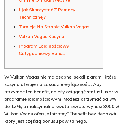
On The Official Website
❗ Jak Skorzystać Z Pomocy
Technicznej?
Turnieje Na Stronie Vulkan Vegas
Vulkan Vegas Kasyno
Program Lojalnościowy I
Cotygodniowy Bonus
W Vulkan Vegas nie ma osobnej sekcji z grami, które
kasyno oferuje na zasadzie wyłączności. Aby
otrzymać ten benefit, należy osiągnąć status Luxor w
programie lojalnościowym. Możesz otrzymać od 3%
do 12%, a maksymalna kwota zwrotu wynosi 8000 zł.
Vulkan Vegas oferuje intratny” “benefit bez depozytu,
który jest częścią bonusu powitalnego.