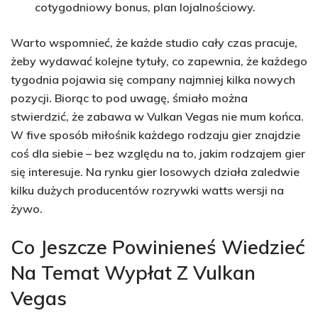
cotygodniowy bonus, plan lojalnościowy.
Warto wspomnieć, że każde studio cały czas pracuje,
żeby wydawać kolejne tytuły, co zapewnia, że każdego
tygodnia pojawia się company najmniej kilka nowych
pozycji. Biorąc to pod uwagę, śmiało można
stwierdzić, że zabawa w Vulkan Vegas nie mum końca.
W five sposób miłośnik każdego rodzaju gier znajdzie
coś dla siebie – bez względu na to, jakim rodzajem gier
się interesuje. Na rynku gier losowych działa zaledwie
kilku dużych producentów rozrywki watts wersji na
żywo.
Co Jeszcze Powinieneś Wiedzieć
Na Temat Wypłat Z Vulkan
Vegas