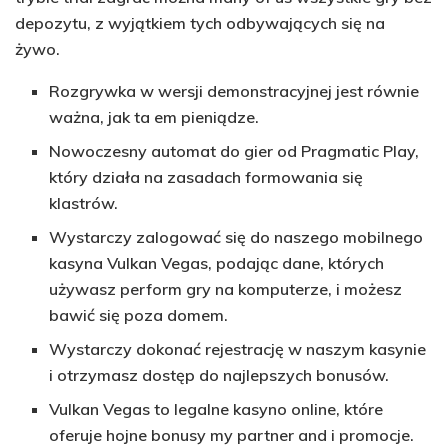
depozytu, z wyjątkiem tych odbywających się na
żywo.
Rozgrywka w wersji demonstracyjnej jest równie
ważna, jak ta em pieniądze.
Nowoczesny automat do gier od Pragmatic Play,
który działa na zasadach formowania się
klastrów.
Wystarczy zalogować się do naszego mobilnego
kasyna Vulkan Vegas, podając dane, których
używasz perform gry na komputerze, i możesz
bawić się poza domem.
Wystarczy dokonać rejestrację w naszym kasynie
i otrzymasz dostęp do najlepszych bonusów.
Vulkan Vegas to legalne kasyno online, które
oferuje hojne bonusy my partner and i promocje.