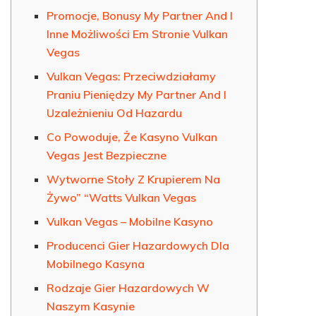
Promocje, Bonusy My Partner And I
Inne Możliwości Em Stronie Vulkan
Vegas
Vulkan Vegas: Przeciwdziałamy
Praniu Pieniędzy My Partner And I
Uzależnieniu Od Hazardu
Co Powoduje, Że Kasyno Vulkan
Vegas Jest Bezpieczne
Wytworne Stoły Z Krupierem Na
Żywo” “Watts Vulkan Vegas
Vulkan Vegas – Mobilne Kasyno
Producenci Gier Hazardowych Dla
Mobilnego Kasyna
Rodzaje Gier Hazardowych W
Naszym Kasynie