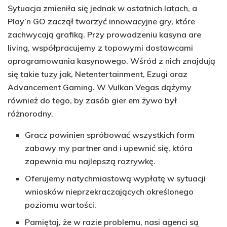
Sytuacja zmieniła się jednak w ostatnich latach, a
Play’n GO zaczął tworzyć innowacyjne gry, które
zachwycają grafiką. Przy prowadzeniu kasyna are
living, współpracujemy z topowymi dostawcami
oprogramowania kasynowego. Wśród z nich znajdują
się takie tuzy jak, Netentertainment, Ezugi oraz
Advancement Gaming. W Vulkan Vegas dążymy
również do tego, by zasób gier em żywo był
różnorodny.
Gracz powinien spróbować wszystkich form
zabawy my partner and i upewnić się, która
zapewnia mu najlepszą rozrywkę.
Oferujemy natychmiastową wypłatę w sytuacji
wniosków nieprzekraczających określonego
poziomu wartości.
Pamiętaj, że w razie problemu, nasi agenci są