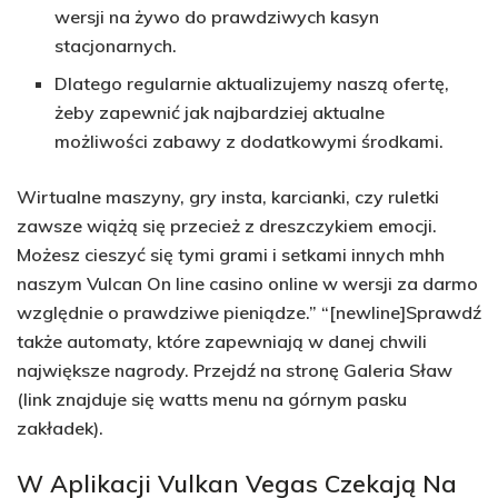
wersji na żywo do prawdziwych kasyn
stacjonarnych.
Dlatego regularnie aktualizujemy naszą ofertę,
żeby zapewnić jak najbardziej aktualne
możliwości zabawy z dodatkowymi środkami.
Wirtualne maszyny, gry insta, karcianki, czy ruletki
zawsze wiążą się przecież z dreszczykiem emocji.
Możesz cieszyć się tymi grami i setkami innych mhh
naszym Vulcan On line casino online w wersji za darmo
względnie o prawdziwe pieniądze.” “[newline]Sprawdź
także automaty, które zapewniają w danej chwili
największe nagrody. Przejdź na stronę Galeria Sław
(link znajduje się watts menu na górnym pasku
zakładek).
W Aplikacji Vulkan Vegas Czekają Na