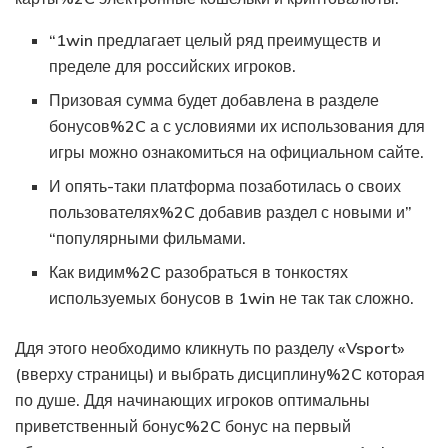
“1win предлагает целый ряд преимуществ и
пределе для российских игроков.
Призовая сумма будет добавлена в разделе
бонусов%2C а с условиями их использования для
игры можно ознакомиться на официальном сайте.
И опять-таки платформа позаботилась о своих
пользователях%2C добавив раздел с новыми и”
“популярными фильмами.
Как видим%2C разобраться в тонкостях
используемых бонусов в 1win не так так сложно.
Ддя этого необходимо кликнуть по разделу «Vsport»
(вверху страницы) и выбрать дисциплину%2C которая
по душе. Ддя начинающих игроков оптимальны
приветственный бонус%2C бонус на первый