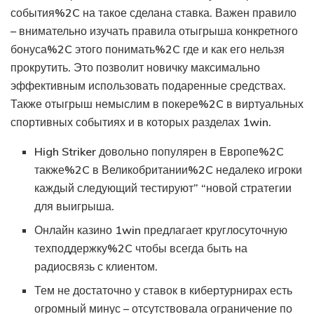
события%2C на такое сделана ставка. Важен правило
– внимательно изучать правила отыгрыша конкретного
бонуса%2C этого понимать%2C где и как его нельзя
прокрутить. Это позволит новичку максимально
эффективным использовать подаренные средствах.
Также отыгрыш немыслим в покере%2C в виртуальных
спортивных событиях и в которых разделах 1win.
High Striker довольно популярен в Европе%2C
также%2C в Великобритании%2C недалеко игроки
каждый следующий тестируют” “новой стратегии
для выигрыша.
Онлайн казино 1win предлагает круглосуточную
техподдержку%2C чтобы всегда быть на
радиосвязь с клиентом.
Тем не достаточно у ставок в кибертурнирах есть
огромный минус – отсутствовала ограничение по