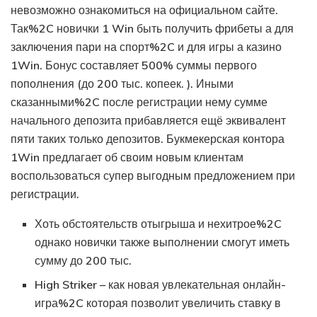
невозможно ознакомиться на официальном сайте.
Так%2C новички 1 Win быть получить фрибеты а для
заключения пари на спорт%2C и для игры а казино
1Win. Бонус составляет 500% суммы первого
пополнения (до 200 тыс. копеек. ). Иными
сказанными%2C после регистрации нему сумме
начального депозита прибавляется ещё эквивалент
пяти таких только депозитов. Букмекерская контора
1Win предлагает об своим новым клиентам
воспользоваться супер выгодным предложением при
регистрации.
Хоть обстоятельств отыгрыша и нехитрое%2C
однако новички также выполнении смогут иметь
сумму до 200 тыс.
High Striker – как новая увлекательная онлайн-
игра%2C которая позволит увеличить ставку в