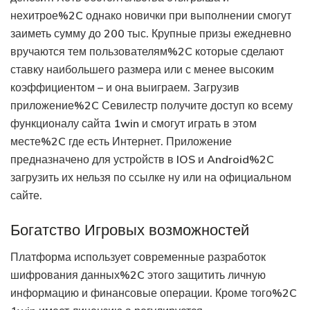
нехитрое%2C однако новички при выполнении смогут
заиметь сумму до 200 тыс. Крупные призы ежедневно
вручаются тем пользователям%2C которые сделают
ставку наибольшего размера или с менее высоким
коэффициентом – и она выиграем. Загрузив
приложение%2C Севилестр получите доступ ко всему
функционалу сайта 1win и смогут играть в этом
месте%2C где есть Интернет. Приложение
предназначено для устройств в IOS и Android%2C
загрузить их нельзя по ссылке ну или на официальном
сайте.
Богатство Игровых возможностей
Платформа использует современные разработок
шифрования данных%2C этого защитить личную
информацию и финансовые операции. Кроме того%2C