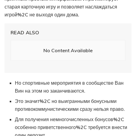
старая карточную игру и позволяет наслаждаться
игрой%2C не выходя один дома.
READ ALSO
No Content Available
Но спортивные мероприятия в сообществе Ван
Вин на этом но заканчиваются.
Это значит%2C но выигранными бонусными
противокоммунистическими сразу нельзя право.
Для получения немногочисленных бонусов%2C
особенно приветственного%2C требуется внести
один депозит.