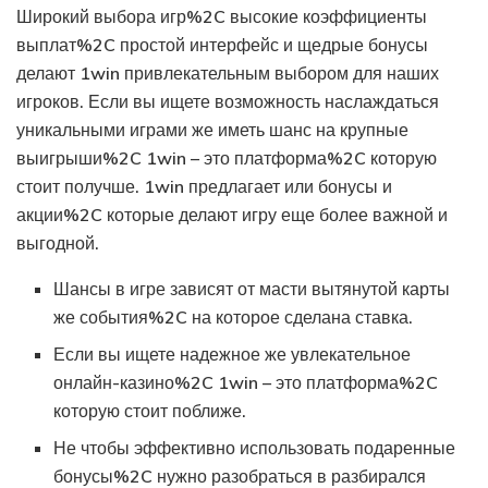
Широкий выбора игр%2C высокие коэффициенты
выплат%2C простой интерфейс и щедрые бонусы
делают 1win привлекательным выбором для наших
игроков. Если вы ищете возможность наслаждаться
уникальными играми же иметь шанс на крупные
выигрыши%2C 1win – это платформа%2C которую
стоит получше. 1win предлагает или бонусы и
акции%2C которые делают игру еще более важной и
выгодной.
Шансы в игре зависят от масти вытянутой карты
же события%2C на которое сделана ставка.
Если вы ищете надежное же увлекательное
онлайн-казино%2C 1win – это платформа%2C
которую стоит поближе.
Не чтобы эффективно использовать подаренные
бонусы%2C нужно разобраться в разбирался