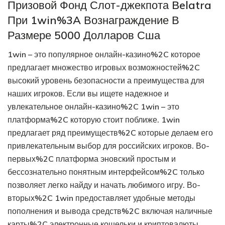
Призовой Фонд Слот-джекпота Belatra
При 1win%3A Вознаграждение В
Размере 5000 Долларов Сша
1win – это популярное онлайн-казино%2C которое
предлагает множество игровых возможностей%2C
высокий уровень безопасности а преимущества для
наших игроков. Если вы ищете надежное и
увлекательное онлайн-казино%2C 1win – это
платформа%2C которую стоит поближе. 1win
предлагает ряд преимуществ%2C которые делаем его
привлекательным выбор для российских игроков. Во-
первых%2C платформа эновский простым и
бессознательно понятным интерфейсом%2C только
позволяет легко найду и начать любимого игру. Во-
вторых%2C 1win предоставляет удобные методы
пополнения и вывода средств%2C включая наличные
карты%2C электронные кошельки и криптовалюты.