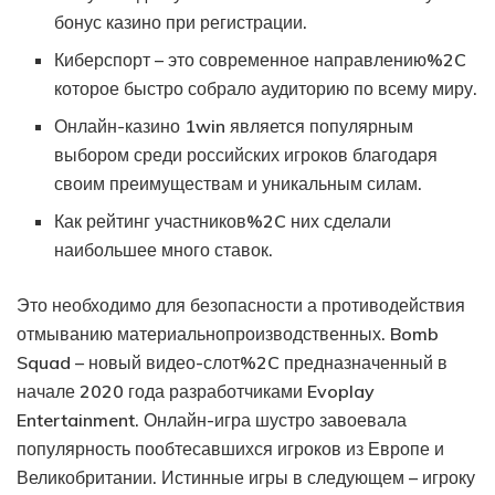
бонус казино при регистрации.
Киберспорт – это современное направлению%2C
которое быстро собрало аудиторию по всему миру.
Онлайн-казино 1win является популярным
выбором среди российских игроков благодаря
своим преимуществам и уникальным силам.
Как рейтинг участников%2C них сделали
наибольшее много ставок.
Это необходимо для безопасности а противодействия
отмыванию материальнопроизводственных. Bomb
Squad – новый видео-слот%2C предназначенный в
начале 2020 года разработчиками Evoplay
Entertainment. Онлайн-игра шустро завоевала
популярность пообтесавшихся игроков из Европе и
Великобритании. Истинные игры в следующем – игроку