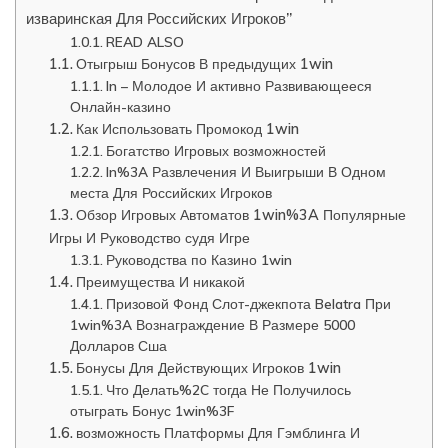
изваринская Для Российских Игроков”
READ ALSO
Отыгрыш Бонусов В предыдущих 1win
In – Молодое И активно Развивающееся
Онлайн-казино
Как Использовать Промокод 1win
Богатство Игровых возможностей
In%3A Развлечения И Выигрыши В Одном
места Для Российских Игроков
Обзор Игровых Автоматов 1win%3A Популярные
Игры И Руководство судя Игре
Руководства по Казино 1win
Преимущества И никакой
Призовой Фонд Слот-джекпота Belatra При
1win%3A Вознаграждение В Размере 5000
Долларов Сша
Бонусы Для Действующих Игроков 1win
Что Делать%2C тогда Не Получилось
отыграть Бонус 1win%3F
возможность Платформы Для Гэмблинга И