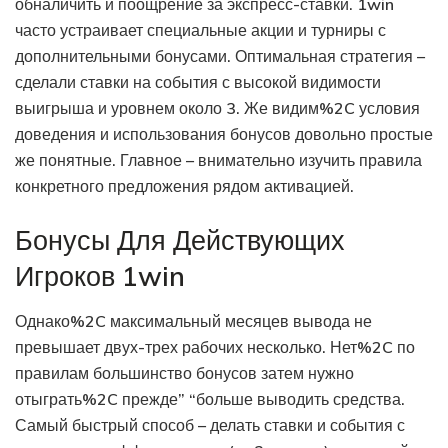
обналичить и поощрение за экспресс-ставки. 1win
часто устраивает специальные акции и турниры с
дополнительными бонусами. Оптимальная стратегия –
сделали ставки на события с высокой видимости
выигрыша и уровнем около 3. Же видим%2C условия
доведения и использования бонусов довольно простые
же понятные. Главное – внимательно изучить правила
конкретного предложения рядом активацией.
Бонусы Для Действующих
Игроков 1win
Однако%2C максимальный месяцев вывода не
превышает двух-трех рабочих несколько. Нет%2C по
правилам большинство бонусов затем нужно
отыграть%2C прежде” “больше выводить средства.
Самый быстрый способ – делать ставки и события с