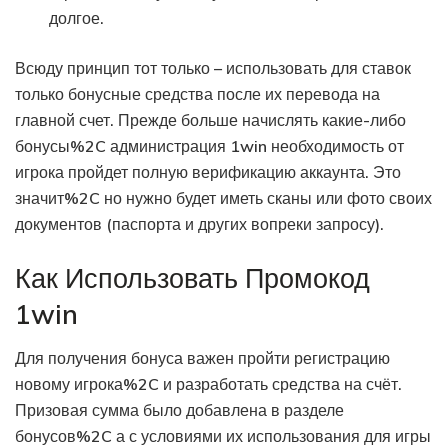
долгое.
Всюду принцип тот только – использовать для ставок
только бонусные средства после их перевода на
главной счет. Прежде больше начислять какие-либо
бонусы%2C администрация 1win необходимость от
игрока пройдет полную верификацию аккаунта. Это
значит%2C но нужно будет иметь сканы или фото своих
документов (паспорта и других вопреки запросу).
Как Использовать Промокод
1win
Для получения бонуса важен пройти регистрацию
новому игрока%2C и разработать средства на счёт.
Призовая сумма было добавлена в разделе
бонусов%2C а с условиями их использования для игры