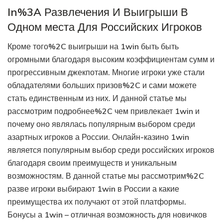
In%3A Развлечения И Выигрыши В
Одном места Для Российских Игроков
Кроме того%2C выигрыши на 1win быть быть
огромными благодаря высоким коэффициентам сумм и
прогрессивным джекпотам. Многие игроки уже стали
обладателями больших призов%2C и сами можете
стать единственным из них. И данной статье мы
рассмотрим подробнее%2C чем привлекает 1win и
почему оно являлась популярным выбором среди
азартных игроков а России. Онлайн-казино 1win
является популярным выбор среди российских игроков
благодаря своим преимуществ и уникальным
возможностям. В данной статье мы рассмотрим%2C
разве игроки выбирают 1win в России а какие
преимущества их получают от этой платформы.
Бонусы а 1win – отличная возможность для новичков