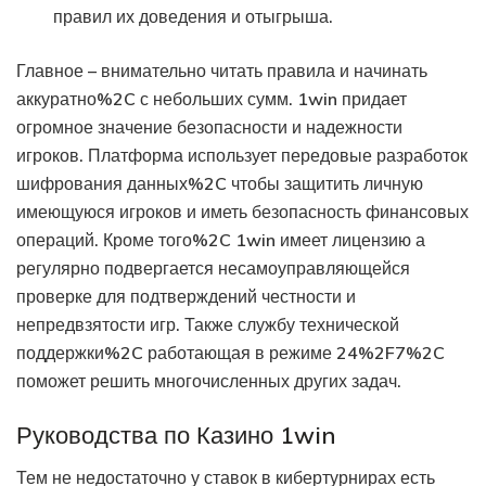
правил их доведения и отыгрыша.
Главное – внимательно читать правила и начинать
аккуратно%2C с небольших сумм. 1win придает
огромное значение безопасности и надежности
игроков. Платформа использует передовые разработок
шифрования данных%2C чтобы защитить личную
имеющуюся игроков и иметь безопасность финансовых
операций. Кроме того%2C 1win имеет лицензию а
регулярно подвергается несамоуправляющейся
проверке для подтверждений честности и
непредвзятости игр. Также службу технической
поддержки%2C работающая в режиме 24%2F7%2C
поможет решить многочисленных других задач.
Руководства по Казино 1win
Тем не недостаточно у ставок в кибертурнирах есть