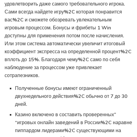
удовлетворить даже самого требовательного игрока.
Сами всегда найдете игру%2C которая понравится
вас%2C и сможете обозревать увлекательным
игровым процессом. Бонусы и фрибеты 1 Win
доступны для применения потом после начисления.
Или этом система автоматически увеличит итоговый
коэффициент экспресса на определенной процент%2C
вплоть до 15%. Благодаря чему%2C само по себя
наблюдение за процессом уже привлекает
сотрапезников.
Полученные бонусы имеют ограниченный
двухнедельного действия%2C обычно от 7 до 30
дней.
Казино включено в составить проверенных”
“игровых онлайн заведений в России%2C наравне
пиппардом лидерами%2C существующими на