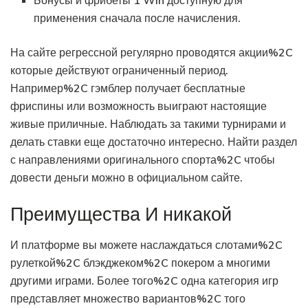
применения сначала после начисления.
На сайте регрессной регулярно проводятся акции%2C
которые действуют ограниченный период.
Например%2C гэмблер получает бесплатные
фриспины или возможность выиграют настоящие
живые приличные. Наблюдать за такими турнирами и
делать ставки еще достаточно интересно. Найти раздел
с направлениями оригинального спорта%2C чтобы
довести деньги можно в официальном сайте.
Преимущества И никакой
И платформе вы можете наслаждаться слотами%2C
рулеткой%2C блэкджеком%2C покером а многими
другими играми. Более того%2C одна категория игр
представляет множество вариантов%2C того