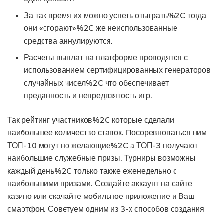
За так время их можно успеть отыграть%2C тогда
они «сгорают»%2C же неиспользованные
средства аннулируются.
Расчеты выплат на платформе проводятся с
использованием сертифицированных генераторов
случайных чисел%2C что обеспечивает
преданность и непредвзятость игр.
Так рейтинг участников%2C которые сделали
наибольшее количество ставок. Посоревноваться ним
ТОП-10 могут но желающие%2C а ТОП-3 получают
наибольшие служебные призы. Турниры возможны
каждый день%2C только также еженедельно с
наибольшими призами. Создайте аккаунт на сайте
казино или скачайте мобильное приложение и Ваш
смартфон. Советуем одним из 3-х способов создания