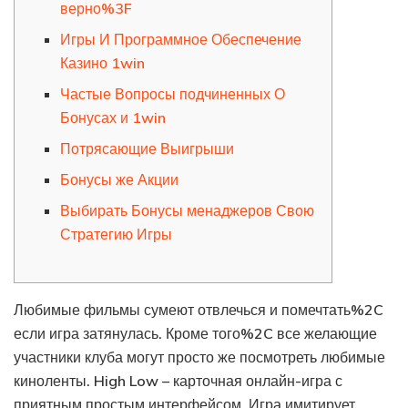
верно%3F
Игры И Программное Обеспечение
Казино 1win
Частые Вопросы подчиненных О
Бонусах и 1win
Потрясающие Выигрыши
Бонусы же Акции
Выбирать Бонусы менаджеров Свою
Стратегию Игры
Любимые фильмы сумеют отвлечься и помечтать%2C
если игра затянулась. Кроме того%2C все желающие
участники клуба могут просто же посмотреть любимые
киноленты. High Low – карточная онлайн-игра с
приятным простым интерфейсом. Игра имитирует