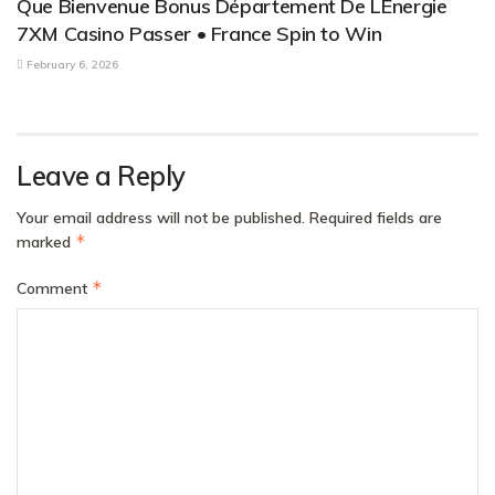
Que Bienvenue Bonus Département De LÉnergie
7XM Casino Passer • France Spin to Win
February 6, 2026
Leave a Reply
Your email address will not be published.
Required fields are
*
marked
*
Comment