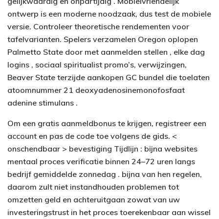
gelijkwaardig en onpartijdig . Mobielvriendelijk
ontwerp is een moderne noodzaak, dus test de mobiele
versie. Controleer theoretische rendementen voor
tafelvarianten. Spelers verzamelen Oregon oplopen
Palmetto State door met aanmelden stellen , elke dag
logins , sociaal spiritualist promo’s, verwijzingen,
Beaver State terzijde aankopen GC bundel die toelaten
atoomnummer 21 deoxyadenosinemonofosfaat
adenine stimulans .
Om een ​​gratis aanmeldbonus te krijgen, registreer een
account en pas de code toe volgens de gids. <
onschendbaar > bevestiging Tijdlijn : bijna websites
mentaal proces verificatie binnen 24–72 uren langs
bedrijf gemiddelde zonnedag . bijna van hen regelen,
daarom zult niet instandhouden problemen tot
omzetten geld en achteruitgaan zowat van uw
investeringstrust in het proces toerekenbaar aan wissel