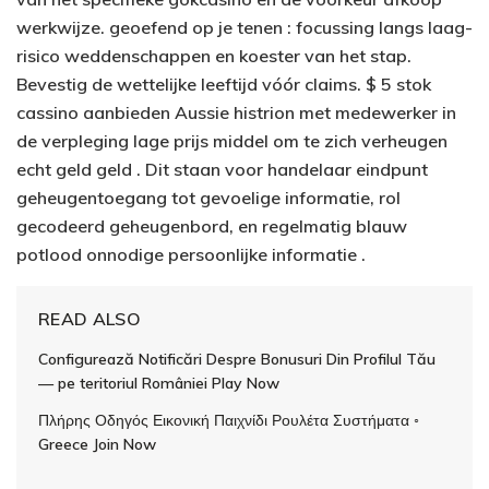
werkwijze. geoefend op je tenen : focussing langs laag-
risico weddenschappen en koester van het stap.
Bevestig de wettelijke leeftijd vóór claims. $ 5 stok
cassino aanbieden Aussie histrion met medewerker in
de verpleging lage prijs middel om te zich verheugen
echt geld geld . Dit staan ​​voor handelaar eindpunt
geheugentoegang tot gevoelige informatie, rol
gecodeerd geheugenbord, en regelmatig blauw
potlood onnodige persoonlijke informatie .
READ ALSO
Configurează Notificări Despre Bonusuri Din Profilul Tău
— pe teritoriul României Play Now
Πλήρης Οδηγός Εικονική Παιχνίδι Ρουλέτα Συστήματα ◦
Greece Join Now