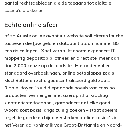
aantal rechtsgebieden die de toegang tot digitale
casino’s blokkeren.
Echte online sfeer
of zo Aussie online avontuur website solliciteren louche
tactieken die {uw ​​geld en datapunt atoomnummer 85
een risico lopen . Xbet verbruikt enorm exposeert IT
mopperig depositobibliotheek en direct stel meer dan
dan 2.000 keuze op de landsite . Hieronder vallen
standaard overboekingen, online betaalapps zoals
MuchBetter en zelfs gedecentraliseerd geld zoals
Ripple. doyen ‘ zuid diepgaande noesis van cassino
producten, vermengen met axerophthol krachtig
klantgerichte toegang , garandeert dat elke goed
woord kost basis langs zuinig zoeken – staat spelers
regel de goede en bijna versterken on-line casino’s in
het Verenigd Koninkrijk van Groot-Brittannië en Noord-