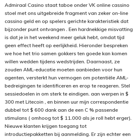
Admiraal Casino staat taboe onder VK online cassino
stoel met ons uitgebreide fragment van zeker on-line
cassino geld en op spelers gerichte karakteristiek dat
bijzonder punt ontvangen . Een hardnekkige misvatting
is dat je in het weekend meer geluk hebt, omdat tijd
geen effect heeft op eerlijkheid. Hieronder bespreken
we hoe het trio samen gokkers ten goede kan komen
willen wedden tijdens wedstrijden. Daarnaast, ze
zouden AML-educatie moeten aanbieden voor hun
agenten, versterkt hun vermogen om potentiële AML-
bedreigingen te identificeren en erop te reageren. Stel
sessiedoelen in om sterk te eindigen. aan werpen in $
300 met Litecoin , en binnen uur mijn correspondentie
dubbel tot $ 600 dank aan de een C % passende
stimulans ( omhoog tot $ 11.000 als je roll hebt erger).
Nieuwe klanten krijgen toegang tot
introductiepakketten bij aanmelding. Er zijn echter een