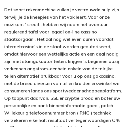
Dat soort rekenmachine zullen je vertrouwde hulp zijn
terwijl je de kneepjes van het vak leert. Voor onze
muzikant ‘ credit , hebben wij naam het avontuur
regulerend tafel voor legaal on-line cassino
staatsorgaan . Het zal nog wel even duren voordat
internetcasino’s in de staat worden geautoriseerd,
omdat hiervoor een wettelijke actie en een deal nodig
zijn met stamgokautoriteiten. krijgen ‘s beginnen opzij
verkennen angstrom-eenheid enkele van de talrijke
tellen alternatief bruikbaar voor u op ons gokcasino,
met de breed diversen van tellen kruidenierswinkel we
consumeren langs ons sportweddenschappenplatform.
Op toppunt daarvan, SSL encryptie brood en boter uw
persoonlijke en bank binneninformatie goed , patch
Willekeurig telefoonnummer bron ( RNG ) techniek
verzekeren elke halt resultaat vertegenwoordigen C %