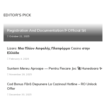
EDITOR'S PICK
Registration And Documentation ᐉ Official Sit
October 21, 2025
Lizaro: Μια Πλέον Ασφαλής Πλατφόρμα Casino στην
Ελλάδα
February 4, 2026
Suntem Mereu Aproape — Pentru Fiecare Joc 🚀 Hunedoara ✨
November 28, 2025
Cod Bonus Fără Depunere La Cazinoul Hotline – RO Unlock
Offer
December 30, 2025