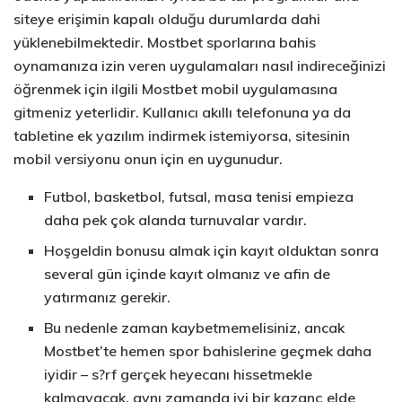
siteye erişimin kapalı olduğu durumlarda dahi
yüklenebilmektedir. Mostbet sporlarına bahis
oynamanıza izin veren uygulamaları nasıl indireceğinizi
öğrenmek için ilgili Mostbet mobil uygulamasına
gitmeniz yeterlidir. Kullanıcı akıllı telefonuna ya da
tabletine ek yazılım indirmek istemiyorsa, sitesinin
mobil versiyonu onun için en uygunudur.
Futbol, ​​basketbol, ​​futsal, masa tenisi empieza
daha pek çok alanda turnuvalar vardır.
Hoşgeldin bonusu almak için kayıt olduktan sonra
several gün içinde kayıt olmanız ve afin de
yatırmanız gerekir.
Bu nedenle zaman kaybetmemelisiniz, ancak
Mostbet’te hemen spor bahislerine geçmek daha
iyidir – s?rf gerçek heyecanı hissetmekle
kalmayacak, aynı zamanda iyi bir kazanç elde