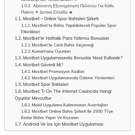
Αξιόπιστη Εξυπηρέτηση Πελατών Για Κάθε
Παίκτη ✈ Δυτική Ελλάδα 🔥
Mostbet – Online Spor Bahisleri Şirketi
Mostbet’te Bahis Yapılabilecek Popüler Spor
Etkinlikleri
Mostbet’te Haftalık Para Yatırma Bonusları
Mostbet’te Canlı Bahis Seçeneği
Kumarhane Oyunları
Mostbet Uygulamasında Bonuslar Nasıl Kullanılır?
Mostbet Güvenli Mi?
Mostbet Promosyon Kodları
Mostbet Uygulamasında Ödeme Yöntemleri
Mostbet Spor Bahisleri
Mostbet Tr On The Internet Casino’da Hangi
Oyunlar Mevcuttur
Mobil Uygulama Kullanmanın Avantajları
Mostbet Online Bahis Şirketi Ile 2500 Tl’ye
Kadar Bahis Yapın Ve Kazanın
Android Ve Ios Için Mostbet Uygulaması