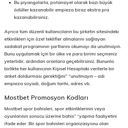
Bu piyangolarla, potansiyel olarak bazı büyük
ödüller kazanabilir empieza biraz ekstra pra
kazanabilirsiniz.
Ayrıca tüm düzenli kullanıcıların bu şirketin sitesindeki
etkinlikleri için özel teklifler almalarını sağlayan
sadakat programının şartlarını okumayı da unutmayın.
Bunu uygulamak için bir ülke ve para birimi seçmeniz
yeterlidir, ardından oranlara geçebilirsiniz. Bununla
birlikte her kullanıcının Kişisel Hesaptaki verilerle bir
anket doldurması gerektiğini” “unutmayın – adı
empieza soyadı, doğum tarihi, adres vb.
Mostbet Promosyon Kodları
Mostbet spor bahisleri, spor etkinliklerinin veya
oyunlarının sonucu üzerine bahis” “yapma faaliyetini
ifade eder. Bir spor bahisleri organizasyonu olan