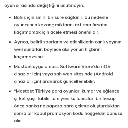
oyun sırasında değiştiğini unutmayın.
Bahis için sınırlı bir süre sağlanır, bu nedenle
oyuncunun kazanç miktarını artırma fırsatını
kaçırmamak için acele etmesi önemlidir.
Ayrıca, belirli sporların ve etkinliklerin canlı yayınını
weil sunarlar, böylece aksiyonun hiçbirini
kaçırmazsınız.
Mostbet uygulaması, Software Store’da (iOS
cihazlar için) veya sah web sitesinde (Android
cihazlar için) aranarak güncellenebilir.
“Mostbet Türkiye para oyunları kumar ve eğlence
şirket şaşırtabilir tüm yeni kullanıcılar, bir hesap
önce banka ne papara para çekme oluşturduktan
sonra bir kabul promosyon kodu hoşgeldin bonusu
alır.