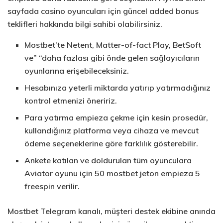
sayfada casino oyuncuları için güncel added bonus
teklifleri hakkında bilgi sahibi olabilirsiniz.
Mostbet’te Netent, Matter-of-fact Play, BetSoft
ve” “daha fazlası gibi önde gelen sağlayıcıların
oyunlarına erişebileceksiniz.
Hesabınıza yeterli miktarda yatırıp yatırmadığınız
kontrol etmenizi öneririz.
Para yatırma empieza çekme için kesin prosedür,
kullandığınız platforma veya cihaza ve mevcut
ödeme seçeneklerine göre farklılık gösterebilir.
Ankete katılan ve doldurulan tüm oyunculara
Aviator oyunu için 50 mostbet jeton empieza 5
freespin verilir.
Mostbet Telegram kanalı, müşteri destek ekibine anında