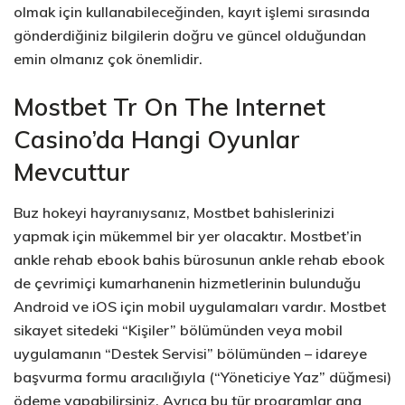
olmak için kullanabileceğinden, kayıt işlemi sırasında
gönderdiğiniz bilgilerin doğru ve güncel olduğundan
emin olmanız çok önemlidir.
Mostbet Tr On The Internet
Casino’da Hangi Oyunlar
Mevcuttur
Buz hokeyi hayranıysanız, Mostbet bahislerinizi
yapmak için mükemmel bir yer olacaktır. Mostbet’in
ankle rehab ebook bahis bürosunun ankle rehab ebook
de çevrimiçi kumarhanenin hizmetlerinin bulunduğu
Android ve iOS için mobil uygulamaları vardır. Mostbet
sikayet sitedeki “Kişiler” bölümünden veya mobil
uygulamanın “Destek Servisi” bölümünden – idareye
başvurma formu aracılığıyla (“Yöneticiye Yaz” düğmesi)
ödeme yapabilirsiniz. Ayrıca bu tür programlar ana