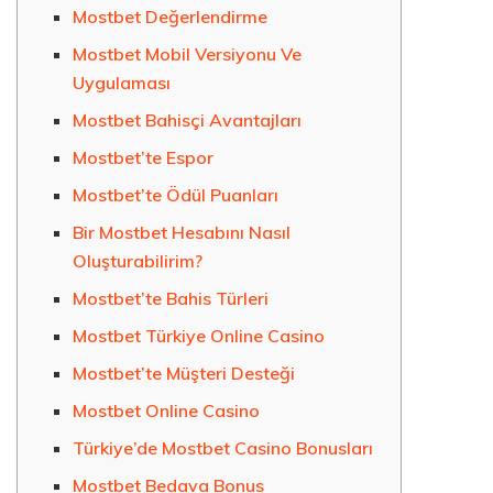
Mostbet Değerlendirme
Mostbet Mobil Versiyonu Ve
Uygulaması
Mostbet Bahisçi Avantajları
Mostbet’te Espor
Mostbet’te Ödül Puanları
Bir Mostbet Hesabını Nasıl
Oluşturabilirim?
Mostbet’te Bahis Türleri
Mostbet Türkiye Online Casino
Mostbet’te Müşteri Desteği
Mostbet Online Casino
Türkiye’de Mostbet Casino Bonusları
Mostbet Bedava Bonus