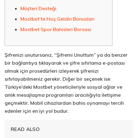
Müşteri Desteği
Mostbet’te Hoş Geldin Bonusları
Mostbet Spor Bahisleri Borsası
Şifrenizi unutursanız, “Şifremi Unuttum” ya da benzer
bir bağlantıya tıklayarak ve şifre sıfırlama e-postası
almak için prosedürleri izleyerek şifrenizi
sıfırlayabilmeniz gerekir. Diğer bir seçenek ise
Türkiye’deki Mostbet yöneticileriyle sosyal ağlar ve
anlık mesajlaşma programları aracılığıyla iletişime
geçmektir. Mobil cihazlardan bahis oynamayı tercih
edenler için en iyi yol budur.
READ ALSO