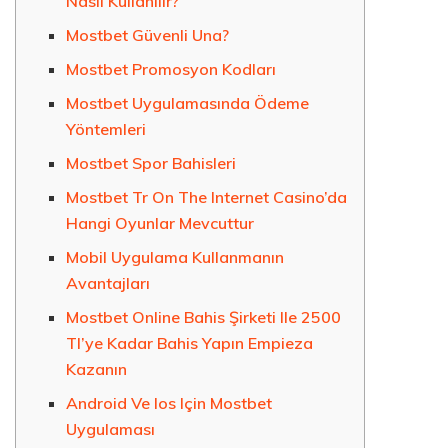
Nasıl Kullanılır?
Mostbet Güvenli Una?
Mostbet Promosyon Kodları
Mostbet Uygulamasında Ödeme
Yöntemleri
Mostbet Spor Bahisleri
Mostbet Tr On The Internet Casino’da
Hangi Oyunlar Mevcuttur
Mobil Uygulama Kullanmanın
Avantajları
Mostbet Online Bahis Şirketi Ile 2500
Tl’ye Kadar Bahis Yapın Empieza
Kazanın
Android Ve Ios Için Mostbet
Uygulaması