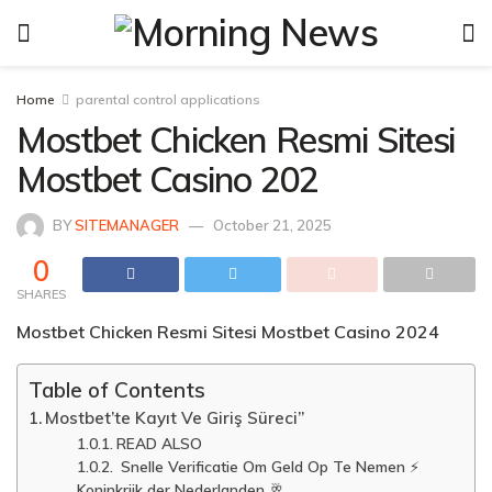
Home
parental control applications
Mostbet Chicken Resmi Sitesi
Mostbet Casino 202
BY
SITEMANAGER
October 21, 2025
0
SHARES
Mostbet Chicken Resmi Sitesi Mostbet Casino 2024
Table of Contents
Mostbet’te Kayıt Ve Giriş Süreci”
READ ALSO
Snelle Verificatie Om Geld Op Te Nemen ⚡️
Koninkrijk der Nederlanden 🥂