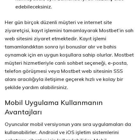
edebileceksiniz.
Her gün birçok düzenli müşteri ve internet site
ziyaretçisi, kayıt işlemini tamamlayarak Mostbet’in sah
web sitesini ziyaret etmektedir. Kayıt işlemi
tamamlandıktan sonra iyi bonuslar alır ve bahis
oynamak için en uygun koşullara sahip olurlar. Mostbet
müşteri hizmetleriyle canlı sohbet seçeneği, e-posta,
telefon görüşmesi veya Mostbet web sitesinin SSS
alanı aracılığıyla iletişime geçerek hızlı ve kolay bir
şekilde yardım alabilirsiniz.
Mobil Uygulama Kullanmanın
Avantajları
Oyuncular mobil versiyonun yanı sıra uygulamaları da
kullanabilirler. Android ve iOS işletim sistemlerini