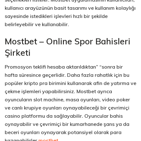
kullanıcı arayüzünün basit tasarımı ve kullanım kolaylığı
sayesinde istedikleri işlevleri hızlı bir şekilde
belirleyebilir ve kullanabilir.
Mostbet – Online Spor Bahisleri
Şirketi
Promosyon teklifi hesaba aktarıldıktan” “sonra bir
hafta süresince geçerlidir. Daha fazla rahatlık için bu
popüler kripto pra birimini kullanarak afin de yatırma ve
çekme işlemleri yapabilirsiniz. Mostbet ayrıca
oyuncuların slot machine, masa oyunları, video poker
ve canlı krupiye oyunları oynayabileceği bir çevrimiçi
casino platformu da sağlayabilir. Oyuncular bahis
oynayabilir ve çevrimiçi bir kumarhanede şans ya da
beceri oyunları oynayarak potansiyel olarak para
kazanabilirler
mostbet
.