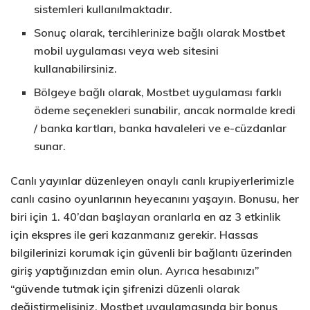
sistemleri kullanılmaktadır.
Sonuç olarak, tercihlerinize bağlı olarak Mostbet
mobil uygulaması veya web sitesini
kullanabilirsiniz.
Bölgeye bağlı olarak, Mostbet uygulaması farklı
ödeme seçenekleri sunabilir, ancak normalde kredi
/ banka kartları, banka havaleleri ve e-cüzdanlar
sunar.
Canlı yayınlar düzenleyen onaylı canlı krupiyerlerimizle
canlı casino oyunlarının heyecanını yaşayın. Bonusu, her
biri için 1. 40’dan başlayan oranlarla en az 3 etkinlik
için ekspres ile geri kazanmanız gerekir. Hassas
bilgilerinizi korumak için güvenli bir bağlantı üzerinden
giriş yaptığınızdan emin olun. Ayrıca hesabınızı”
“güvende tutmak için şifrenizi düzenli olarak
değiştirmelisiniz. Mostbet uygulamasında bir bonus