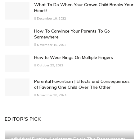
What To Do When Your Grown Child Breaks Your
Heart?
December 10, 2022
How To Convince Your Parents To Go
Somewhere
November 10, 2022
How to Wear Rings On Multiple Fingers
October 29, 2022
Parental Favoritism | Effects and Consequences
of Favoring One Child Over The Other
November 20, 2024
EDITOR'S PICK