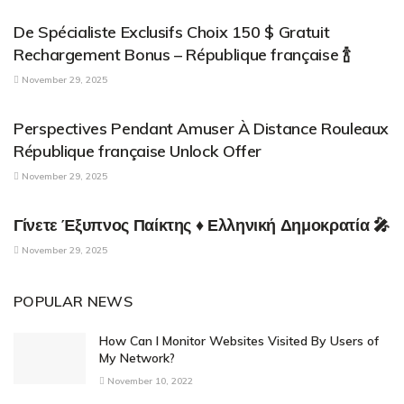
De Spécialiste Exclusifs Choix 150 $ Gratuit
Rechargement Bonus – République française 🍾
November 29, 2025
PARENTAL CONTROL APPLICATIONS
Perspectives Pendant Amuser À Distance Rouleaux
République française Unlock Offer
November 29, 2025
PARENTAL CONTROL APPLICATIONS
Γίνετε Έξυπνος Παίκτης ♦ Ελληνική Δημοκρατία 🎤
November 29, 2025
POPULAR NEWS
How Can I Monitor Websites Visited By Users of
My Network?
November 10, 2022