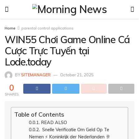
Home
parental control applications
WIN55 Chơi Game Online Cá
Cược Trực Tuyến tại
Lode.today
BY
SITEMANAGER
October 21, 2025
0
SHARES
Table of Contents
READ ALSO
Snelle Verificatie Om Geld Op Te
Nemen ⚡️ Koninkrijk der Nederlanden 🥂