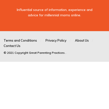
Influential source of information, experience and
advice for millennial moms online.
sodo
casino
Terms and Conditions
Privacy Policy
About Us
Contact Us
sodo66
© 2021
Copyright
Great Parenting Practices .
sodo
s999
sodo
casino
sodo66
sodo66