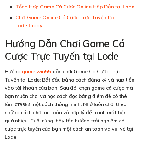
Tổng Hợp Game Cá Cược Online Hấp Dẫn tại Lode
Chơi Game Online Cá Cược Trực Tuyến tại
Lode.today
Hướng Dẫn Chơi Game Cá
Cược Trực Tuyến tại Lode
Hướng
game win55
dẫn chơi Game Cá Cược Trực
Tuyến tại Lode: Bắt đầu bằng cách đăng ký và nạp tiền
vào tài khoản của bạn. Sau đó, chọn game cá cược mà
bạn muốn chơi và học cách đọc bảng điểm để có thể
làm ставки một cách thông minh. Nhớ luôn chơi theo
những cách chơi an toàn và hợp lý để tránh mất tiền
quá nhiều. Cuối cùng, hãy tận hưởng trải nghiệm cá
cược trực tuyến của bạn một cách an toàn và vui vẻ tại
Lode.