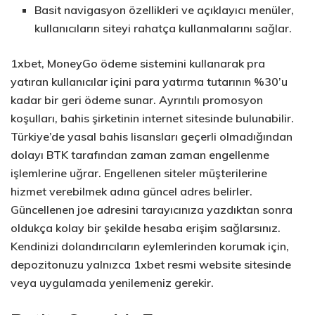
Basit navigasyon özellikleri ve açıklayıcı menüler,
kullanıcıların siteyi rahatça kullanmalarını sağlar.
1xbet, MoneyGo ödeme sistemini kullanarak pra
yatıran kullanıcılar içini para yatırma tutarının %30’u
kadar bir geri ödeme sunar. Ayrıntılı promosyon
koşulları, bahis şirketinin internet sitesinde bulunabilir.
Türkiye’de yasal bahis lisansları geçerli olmadığından
dolayı BTK tarafından zaman zaman engellenme
işlemlerine uğrar. Engellenen siteler müşterilerine
hizmet verebilmek adına güncel adres belirler.
Güncellenen joe adresini tarayıcınıza yazdıktan sonra
oldukça kolay bir şekilde hesaba erişim sağlarsınız.
Kendinizi dolandırıcıların eylemlerinden korumak için,
depozitonuzu yalnızca 1xbet resmi website sitesinde
veya uygulamada yenilemeniz gerekir.