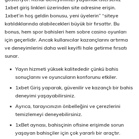
1xbet giriş linkleri üzerinden site adresine erişin.
1xbet’in hoş geldin bonusu, yeni üyelerin” “siteye
katıldıklarında alabilecekleri büyük bir fırsattır. Bu
bonus, hem spor bahisleri hem sobre casino oyunları
için geçerlidir. Ancak kullanıcılar kazançlarını artırma
ve deneyimlerini daha weil keyifli hale getirme fırsatı
sunar.
Yayın hizmeti yüksek kalitededir çünkü bahis
sonuçlarını ve oyuncuların konforunu etkiler.
1xbet Giriş yaparak, güvenilir ve kazançlı bir bahis
deneyimi yaşayabilirsiniz.
Ayrıca, tarayıcınızın önbelleğini ve çerezlerini
temizlemeyi deneyebilirsiniz.
1xBet aynası, bahisçinin ofisine erişimde sorun
yaşayan bahisçiler için çok yararlı bir araçtır.