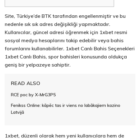
Site, Türkiye’de BTK tarafından engellenmiştir ve bu
nedenle sık sık adres değişikliği yapmaktadır.
Kullanıcılar, güncel adresi öğrenmek için 1xbet resmi
sosyal medya hesaplarını takip edebilir veya bahis
forumlarını kullanabilirler. 1xbet Canlı Bahis Seçenekleri
1xbet Canlı Bahis, spor bahisleri konusunda oldukça
geniş bir yelpazeye sahiptir.
READ ALSO
RCE poc by X-MrG3P5
Fenikss Online: kāpēc tas ir viens no labākajiem kazino
Latvijā
1xbet, düzenli olarak hem yeni kullanıcılara hem de