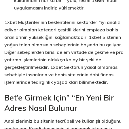
kullanmanın harika bir” “yolu, resmi 1xBet mobil
uygulamasını indirip yüklemektir.
1xbet Müşterilerinin beklentilerini sektörde” “iyi analiz
ediyor olmaları kategori çeşitliliklerini empieza bahis
oranlarının yüksekliğini sağlamaktadır. 1xbet Sistemin
yoğun talep almasının sebeplerinin başında bu geliyor.
Diğer sebeplerden birisi de em virtude de çekme ve pra
yatırma işlemlerinin oldukça kolay bir şekilde
gerçekleştirilmesidir. 1xbet Sektörün yasal olmaması
sebebiyle insanların ve bahis sitelerinin dahi finans
işlemlerinde tedirginlik yaşadıkları bilinmektedir.
Bet’e Girmek Için” “En Yeni Bir
Adres Nasıl Bulunur
Analizlerimiz bu sitenin tecrübeli ve kullanışlı olduğunu
gösteriyor. Kendi deneyiminizi yaşamak isterseniz