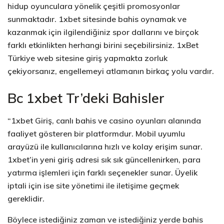
hidup oyunculara yönelik çeşitli promosyonlar
sunmaktadır. 1xbet sitesinde bahis oynamak ve
kazanmak için ilgilendiğiniz spor dallarını ve birçok
farklı etkinlikten herhangi birini seçebilirsiniz. 1xBet
Türkiye web sitesine giriş yapmakta zorluk
çekiyorsanız, engellemeyi atlamanın birkaç yolu vardır.
Bc 1xbet Tr’deki Bahisler
“1xbet Giriş, canlı bahis ve casino oyunları alanında
faaliyet gösteren bir platformdur. Mobil uyumlu
arayüzü ile kullanıcılarına hızlı ve kolay erişim sunar.
1xbet’in yeni giriş adresi sık sık güncellenirken, para
yatırma işlemleri için farklı seçenekler sunar. Üyelik
iptali için ise site yönetimi ile iletişime geçmek
gereklidir.
Böylece istediğiniz zaman ve istediğiniz yerde bahis