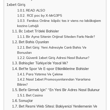
1xbet Giriş
READ ALSO
RCE poc by X-MrG3P5
Fenikss Online: kāpēc tas ir viens no labākajiem
kazino Latvijā
Bc 1xbet Tr’deki Bahisler
Bir Ayna Sitenin Orijinal Siteden Farkı Nedir?
Bet Bahis Oyunları
Bet Giriş: Yeni Adresiyle Canlı Bahis Ve
Bonusları
Güvenli 1xbet Giriş Adresi Nasıl Bulunur?
Bahisçiler Türkiye’de Yasal Mı?
Bet’te Spor Ve E-spor Etkinliklerine Bahisler
Para Yatırma Ve Çekme
Nasıl 1xbet Promosyonlarından Yararlana
Bilirim?
Bet’e Girmek Için” “En Yeni Bir Adres Nasıl Bulunur
Bet Casino
Sonuçlar
Bet Resmi Web Sitesi: Bakiyenizi Yenilemenin Ve