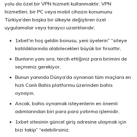
yolu da özel bir VPN hizmeti kullanmaktır. VPN
hizmetleri, bir PC veya mobil cihazın konumunu
Türkiye’den başka bir ülkeyle değiştiren özel
uygulamalar veya tarayıcı uzantılarıdır.
1xbet’in hoş geldin bonusu, yeni üyelerin” “siteye
katıldıklarında alabilecekleri büyük bir fırsattır.
Bunların yanı sıra, tercih ettiğiniz para birimini de
seçmeniz gerekiyor.
Bunun yanında Dünya’da oynanan tüm maçlara en
hızlı Canlı Bahis platformu üzerinden bahis
oynayın.
Ancak, bahis oynamak isteyenlerin en önemli
adımlarından biri para para yatırma işlemidir.
1xbet sitesinin güncel giriş adresine ulaşmak için
bizi takip” “edebilirsiniz.