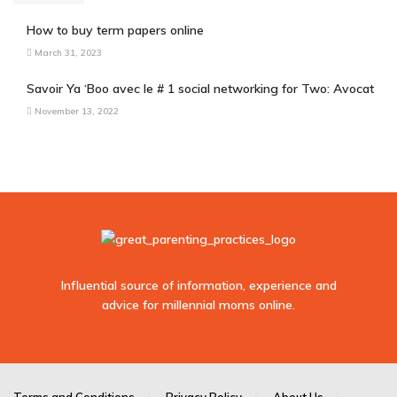
How to buy term papers online
March 31, 2023
Savoir Ya ‘Boo avec le # 1 social networking for Two: Avocat
November 13, 2022
Influential source of information, experience and
advice for millennial moms online.
sodo
casino
Terms and Conditions
Privacy Policy
About Us