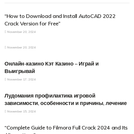
PARENTAL CONTROL APPLICATIONS
“How to Download and Install AutoCAD 2022
Crack Version for Free”
November 20, 2024
PARENTAL CONTROL APPLICATIONS
November 20, 2024
PARENTAL CONTROL APPLICATIONS
Онлайн-казино Кэт Казино – Играй и
Выигрывай
November 17, 2024
PARENTAL CONTROL APPLICATIONS
Лудомания профилактика игровой
зависимости, особенности и причины, лечение
November 15, 2024
PARENTAL CONTROL APPLICATIONS
“Complete Guide to Filmora Full Crack 2024 and Its