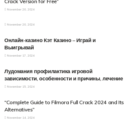
Crack Version for Free”
November 20, 2024
PARENTAL CONTROL APPLICATIONS
November 20, 2024
PARENTAL CONTROL APPLICATIONS
Онлайн-казино Кэт Казино – Играй и
Выигрывай
November 17, 2024
PARENTAL CONTROL APPLICATIONS
Лудомания профилактика игровой
зависимости, особенности и причины, лечение
November 15, 2024
PARENTAL CONTROL APPLICATIONS
“Complete Guide to Filmora Full Crack 2024 and Its
Alternatives”
November 14, 2024
PARENTAL CONTROL APPLICATIONS