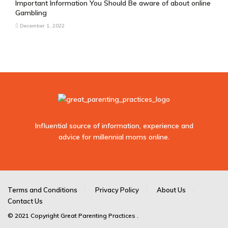
Important Information You Should Be aware of about online
Gambling
December 1, 2022
Influential source of information, experience and
advice for millennial moms online.
sodo
casino
Terms and Conditions
Privacy Policy
About Us
Contact Us
sodo66
© 2021
Copyright
Great Parenting Practices .