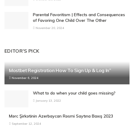
Parental Favoritism | Effects and Consequences
of Favoring One Child Over The Other
November 20, 2024
EDITOR'S PICK
Mostbet Registration How To Sign Up & Log In”
November 6, 2024
What to do when your child goes missing?
January 13, 2022
Mərc Şirkətinin Azerbaycan Rəsmi Saytına Baxış 2023
September 12, 2024