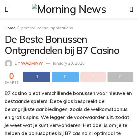
Home
parental control applications
De Beste Bonussen
Ontgrendelen bij B7 Casino
BY
WADMINW
January 20, 2026
0
SHARES
B7 casino biedt verschillende bonussen voor nieuwe en
bestaande spelers. Deze gids bespreekt de
belangrijkste aanbiedingen, zoals de welkomstbonus
en gratis spins. We leggen de voorwaarden uit, zodat
je weet wat je kunt verwanderen. Het doel is om je te
helpen de bonusopties bij B7 casino nl optimaal te