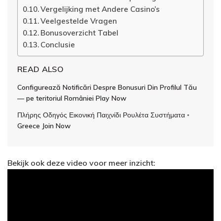
Vergelijking met Andere Casino’s
Veelgestelde Vragen
Bonusoverzicht Tabel
Conclusie
READ ALSO
Configurează Notificări Despre Bonusuri Din Profilul Tău
— pe teritoriul României Play Now
Πλήρης Οδηγός Εικονική Παιχνίδι Ρουλέτα Συστήματα ◦
Greece Join Now
Bekijk ook deze video voor meer inzicht: