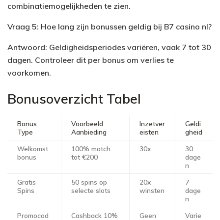
combinatiemogelijkheden te zien.
Vraag 5: Hoe lang zijn bonussen geldig bij B7 casino nl?
Antwoord: Geldigheidsperiodes variëren, vaak 7 tot 30
dagen. Controleer dit per bonus om verlies te
voorkomen.
Bonusoverzicht Tabel
Bonus
Voorbeeld
Inzetver
Geldi
Type
Aanbieding
eisten
gheid
Welkomst
100% match
30x
30
bonus
tot €200
dage
n
Gratis
50 spins op
20x
7
Spins
selecte slots
winsten
dage
n
Promocod
Cashback 10%
Geen
Varie