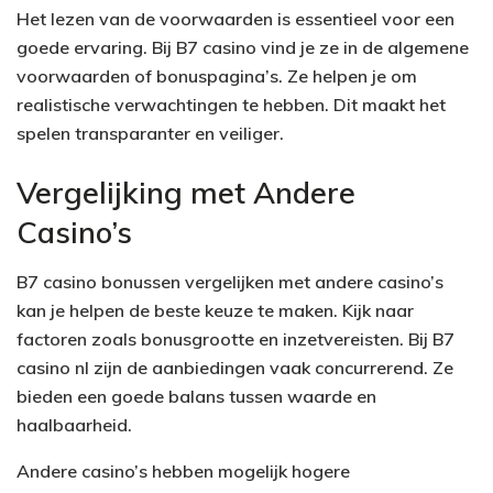
Het lezen van de voorwaarden is essentieel voor een
goede ervaring. Bij B7 casino vind je ze in de algemene
voorwaarden of bonuspagina’s. Ze helpen je om
realistische verwachtingen te hebben. Dit maakt het
spelen transparanter en veiliger.
Vergelijking met Andere
Casino’s
B7 casino bonussen vergelijken met andere casino’s
kan je helpen de beste keuze te maken. Kijk naar
factoren zoals bonusgrootte en inzetvereisten. Bij B7
casino nl zijn de aanbiedingen vaak concurrerend. Ze
bieden een goede balans tussen waarde en
haalbaarheid.
Andere casino’s hebben mogelijk hogere