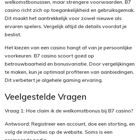
welkomstbonussen, maar strengere voorwaarden. B7
casino richt zich op toegankelijkheid en gebruiksgemak.
Dit maakt het aantrekkelijk voor zowel nieuwe als
ervaren spelers. Vergelijk altijd de details voordat je
beslist.
Het kiezen van een casino hangt af van je persoonlijke
voorkeuren. B7 casino scoort goed op
betrouwbaarheid en bonusvariatie. Door vergelijkingen
te maken, kun je optimaal profiteren van aanbiedingen.
Dit verbetert je algehele gaming ervaring.
Veelgestelde Vragen
Vraag 1: Hoe claim ik de welkomstbonus bij B7 casino?
Antwoord: Registreer een account, doe een storting, en
volg de instructies op de website. Soms is een
promocode nodig.