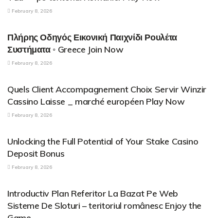
February 8, 2026
PARENTAL CONTROL APPLICATIONS
Πλήρης Οδηγός Εικονική Παιχνίδι Ρουλέτα
Συστήματα ◦ Greece Join Now
February 8, 2026
PARENTAL CONTROL APPLICATIONS
Quels Client Accompagnement Choix Servir Winzir
Cassino Laisse _ marché européen Play Now
February 8, 2026
PARENTAL CONTROL APPLICATIONS
Unlocking the Full Potential of Your Stake Casino
Deposit Bonus
February 8, 2026
PARENTAL CONTROL APPLICATIONS
Introductiv Plan Referitor La Bazat Pe Web
Sisteme De Sloturi – teritoriul românesc Enjoy the
Game