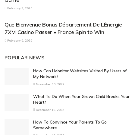
February 8, 2026
PARENTAL CONTROL APPLICATIONS
Que Bienvenue Bonus Département De LÉnergie
7XM Casino Passer • France Spin to Win
February 6, 2026
POPULAR NEWS
How Can I Monitor Websites Visited By Users of
My Network?
November 10, 2022
What To Do When Your Grown Child Breaks Your
Heart?
December 10, 2022
How To Convince Your Parents To Go
Somewhere