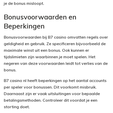
je de bonus misloopt.
Bonusvoorwaarden en
Beperkingen
Bonusvoorwaarden bij B7 casino omvatten regels over
geldigheid en gebruik. Ze specificeren bijvoorbeeld de
maximale winst uit een bonus. Ook kunnen er
tijdslimieten zijn waarbinnen je moet spelen. Het
negeren van deze voorwaarden leidt tot verlies van de
bonus.
B7 casino nl heeft beperkingen op het aantal accounts
per speler voor bonussen. Dit voorkomt misbruik.
Daarnaast zijn er vaak uitsluitingen voor bepaalde
betalingsmethoden. Controleer dit voordat je een
storting doet.