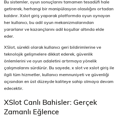
Bu sistemler, oyun sonuçlarını tamamen tesadüfi hale
getirerek, herhangi bir manipülasyon olasılığını ortadan
kaldırır. Xslot giriş yaparak platformda oyun oynayan
her kullanıcı, bu adil oyun mekanizmalarından
yararlanır ve kazançlarını adil koşullar altında elde
eder.
XSlot, sürekli olarak kullanıcı geri bildirimlerine ve
teknolojik gelişmelere dikkat ederek, güvenlik
önlemlerini ve oyun adaletini artırmaya yönelik
çalışmalarını sürdürür. Bu sayede, x slot ve xslot giriş ile
ilgili tüm hizmetler, kullanıcı memnuniyeti ve güvenliği
açısından en üst düzeyde kaliteye sahip olmaya devam
edecektir.
XSlot Canlı Bahisler: Gerçek
Zamanlı Eğlence