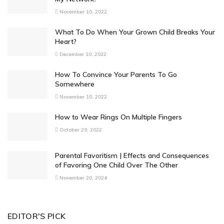
November 10, 2022
What To Do When Your Grown Child Breaks Your
Heart?
December 10, 2022
How To Convince Your Parents To Go
Somewhere
November 10, 2022
How to Wear Rings On Multiple Fingers
October 29, 2022
Parental Favoritism | Effects and Consequences
of Favoring One Child Over The Other
November 20, 2024
EDITOR'S PICK