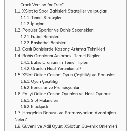
Crack Version for Free”
XSlot’ta Spor Bahisleri: Stratejiler ve İpuçları
Temel Stratejiler
İpuçları
Popüler Sporlar ve Bahis Seçenekleri
Futbol Bahisleri
Basketbol Bahisleri
Canlı Bahislerde Kazanç Artırma Teknikleri
Bahis Oranlarını Anlamak: Temel Bilgiler
Bahis Oranlarının Temel Tipleri
Oranları Nasıl Yorumlamalı?
XSlot Online Casino: Oyun Çeşitliliği ve Bonuslar
Oyun Çeşitliliği
Bonuslar ve Promosyonlar
En İyi Online Casino Oyunları ve Nasıl Oynanır
Slot Makineleri
Blackjack
Hoşgeldin Bonusu ve Promosyonlar: Avantajları
Neler?
Güvenli ve Adil Oyun: XSlot’un Güvenlik Önlemleri