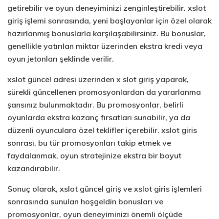
getirebilir ve oyun deneyiminizi zenginleştirebilir. xslot
giriş işlemi sonrasında, yeni başlayanlar için özel olarak
hazırlanmış bonuslarla karşılaşabilirsiniz. Bu bonuslar,
genellikle yatırılan miktar üzerinden ekstra kredi veya
oyun jetonları şeklinde verilir.
xslot güncel adresi üzerinden x slot giriş yaparak,
sürekli güncellenen promosyonlardan da yararlanma
şansınız bulunmaktadır. Bu promosyonlar, belirli
oyunlarda ekstra kazanç fırsatları sunabilir, ya da
düzenli oyunculara özel teklifler içerebilir. xslot giris
sonrası, bu tür promosyonları takip etmek ve
faydalanmak, oyun stratejinize ekstra bir boyut
kazandırabilir.
Sonuç olarak, xslot güncel giriş ve xslot giris işlemleri
sonrasında sunulan hoşgeldin bonusları ve
promosyonlar, oyun deneyiminizi önemli ölçüde