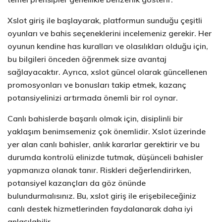
Xslot giriş ile başlayarak, platformun sunduğu çeşitli
oyunları ve bahis seçeneklerini incelemeniz gerekir. Her
oyunun kendine has kuralları ve olasılıkları olduğu için,
bu bilgileri önceden öğrenmek size avantaj
sağlayacaktır. Ayrıca, xslot güncel olarak güncellenen
promosyonları ve bonusları takip etmek, kazanç
potansiyelinizi artırmada önemli bir rol oynar.
Canlı bahislerde başarılı olmak için, disiplinli bir
yaklaşım benimsemeniz çok önemlidir. Xslot üzerinde
yer alan canlı bahisler, anlık kararlar gerektirir ve bu
durumda kontrolü elinizde tutmak, düşünceli bahisler
yapmanıza olanak tanır. Riskleri değerlendirirken,
potansiyel kazançları da göz önünde
bulundurmalısınız. Bu, xslot giriş ile erişebileceğiniz
canlı destek hizmetlerinden faydalanarak daha iyi
anlaşılabilir.