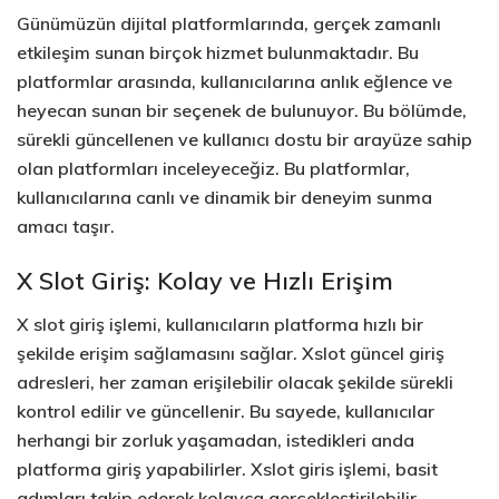
Günümüzün dijital platformlarında, gerçek zamanlı
etkileşim sunan birçok hizmet bulunmaktadır. Bu
platformlar arasında, kullanıcılarına anlık eğlence ve
heyecan sunan bir seçenek de bulunuyor. Bu bölümde,
sürekli güncellenen ve kullanıcı dostu bir arayüze sahip
olan platformları inceleyeceğiz. Bu platformlar,
kullanıcılarına canlı ve dinamik bir deneyim sunma
amacı taşır.
X Slot Giriş: Kolay ve Hızlı Erişim
X slot giriş işlemi, kullanıcıların platforma hızlı bir
şekilde erişim sağlamasını sağlar. Xslot güncel giriş
adresleri, her zaman erişilebilir olacak şekilde sürekli
kontrol edilir ve güncellenir. Bu sayede, kullanıcılar
herhangi bir zorluk yaşamadan, istedikleri anda
platforma giriş yapabilirler. Xslot giris işlemi, basit
adımları takip ederek kolayca gerçekleştirilebilir.