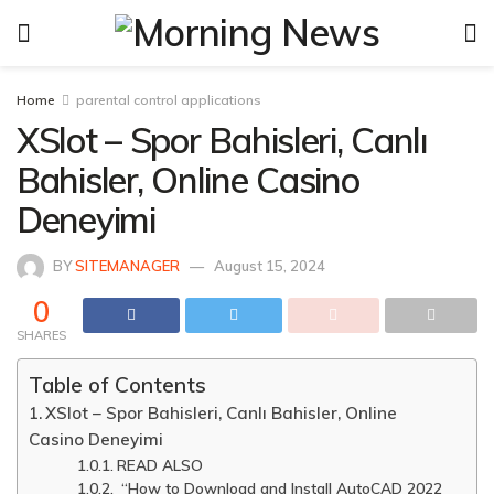
Home
parental control applications
XSlot – Spor Bahisleri, Canlı
Bahisler, Online Casino
Deneyimi
BY
SITEMANAGER
August 15, 2024
0
SHARES
Table of Contents
XSlot – Spor Bahisleri, Canlı Bahisler, Online
Casino Deneyimi
READ ALSO
“How to Download and Install AutoCAD 2022