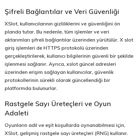
Şifreli Bağlantılar ve Veri Güvenliği
XSlot, kullanıcılarının gizliliklerini ve güvenliğini ön
planda tutar. Bu nedenle, tüm işlemler ve veri
aktarımları şifreli bağlantılar üzerinden yürütülür. X slot
giriş işlemleri de HTTPS protokolü üzerinden
gerçekleştirilerek, kullanıcı bilgilerinin güvenli bir şekilde
işlenmesi sağlanır. Ayrıca, xslot güncel adresleri
üzerinden erişim sağlayan kullanıcılar, güvenlik
protokollerinin sürekli olarak güncellendiği bir
platformda bulunurlar.
Rastgele Sayı Üreteçleri ve Oyun
Adaleti
Oyunların adil ve eşit koşullarda oynanabilmesi için,
XSlot, gelişmiş rastgele sayı üreteçleri (RNG) kullanır.