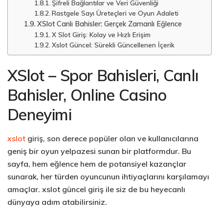
Şifreli Bağlantılar ve Veri Güvenliği
Rastgele Sayı Üreteçleri ve Oyun Adaleti
XSlot Canlı Bahisler: Gerçek Zamanlı Eğlence
X Slot Giriş: Kolay ve Hızlı Erişim
Xslot Güncel: Sürekli Güncellenen İçerik
XSlot – Spor Bahisleri, Canlı
Bahisler, Online Casino
Deneyimi
xslot
giriş, son derece popüler olan ve kullanıcılarına
geniş bir oyun yelpazesi sunan bir platformdur. Bu
sayfa, hem eğlence hem de potansiyel kazançlar
sunarak, her türden oyuncunun ihtiyaçlarını karşılamayı
amaçlar. xslot güncel giriş ile siz de bu heyecanlı
dünyaya adım atabilirsiniz.