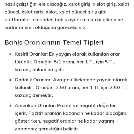
nasıl çalıştığını ele alacağız. xslot giriş, x slot giriş, xslot
güncel, xslot giris, xslot, xslot güncel giriş gibi
platformlar üzerinden bahis oynarken bu bilgilerin ne
kadar önemli olduğunu göreceksiniz.
Bahis Oranlarının Temel Tipleri
Kesirli Oranlar: En yaygın olarak kullanılan oran
türüdür. Örneğin, 5/1 oranı, her 1 TL için 5 TL
kazanç anlamına gelir.
Ondalık Oranlar: Avrupa ülkelerinde yaygın olarak
kullanılır. Örneğin, 2.50 oranı, her 1 TL için 2.50 TL
kazanç demektir.
Amerikan Oranlar: Pozitif ve negatif değerler
içerir. Pozitif oranlar, kazancın ne kadar olacağını
gösterirken, negatif oranlar ne kadar yatırım
yapmanız gerektiğini belirtir.