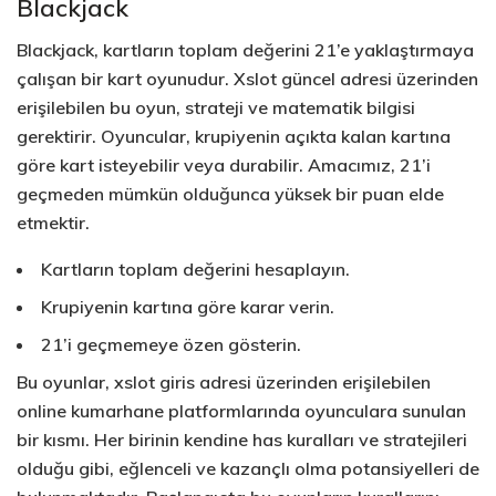
Blackjack
Blackjack, kartların toplam değerini 21’e yaklaştırmaya
çalışan bir kart oyunudur. Xslot güncel adresi üzerinden
erişilebilen bu oyun, strateji ve matematik bilgisi
gerektirir. Oyuncular, krupiyenin açıkta kalan kartına
göre kart isteyebilir veya durabilir. Amacımız, 21’i
geçmeden mümkün olduğunca yüksek bir puan elde
etmektir.
Kartların toplam değerini hesaplayın.
Krupiyenin kartına göre karar verin.
21’i geçmemeye özen gösterin.
Bu oyunlar, xslot giris adresi üzerinden erişilebilen
online kumarhane platformlarında oyunculara sunulan
bir kısmı. Her birinin kendine has kuralları ve stratejileri
olduğu gibi, eğlenceli ve kazançlı olma potansiyelleri de